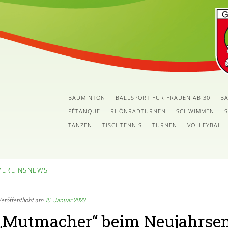
BADMINTON
BALLSPORT FÜR FRAUEN AB 30
BA
PÉTANQUE
RHÖNRADTURNEN
SCHWIMMEN
TANZEN
TISCHTENNIS
TURNEN
VOLLEYBALL
VEREINSNEWS
eröffentlicht am
15. Januar 2023
„Mutmacher“ beim Neujahrse