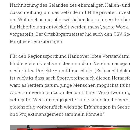
Nachnutzung des Geländes des ehemaligen Hallen- und F
Ausschreibung, um das Gelände mit Hilfe privater Inves
um Wohnbebauung, aber wir haben klar reingeschrieben,
für Naherholung entwickelt werden muss“, sagte Wook. 
vorgestellt. Der Ortsbürgermeister lud auch den TSV Go
Mitglieder einzubringen.
Für den Regionssportbund Hannover lobte Vorstandsmi
für die vielen kreativen Ideen rund um Vereinsmanage
gestarteten Projekte zum Klimaschutz. „Es braucht dafü
ist wichtig, dass auch Sportvereine sich diesen Herausf
warb außerdem darum, junge Menschen möglichst frühze
Arbeit im Verein einzubinden und ihnen Verantwortung z
sehr guter Weg, um engagierte junge Leute für die Vere
gleichzeitig vorberuflich wichtige Erfahrungen in Sa
und Projektmanagement sammeln können.“