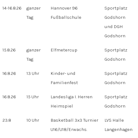
14-16.8.26
ganzer
Hannover 96
Sportplatz
Tag
Fußballschule
Godshorn
und DGH
Godshorn
15.8.26
ganzer
Elfmetercup
Sportplatz
Tag
Godshorn
16.8.26
13 Uhr
Kinder- und
Sportplatz
Familienfest
Godshorn
16.8.26
15 Uhr
Landesliga I. Herren
Sportplatz
Heimspiel
Godshorn
23.8
10 Uhr
Basketball 3x3 Turnier
LVS Halle
U16/U18/Erwachs.
Langenhagen