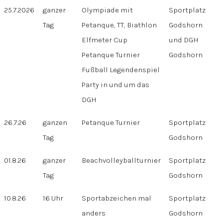
25.7.2026
ganzer
Olympiade mit
Sportplatz
Tag
Petanque, TT, Biathlon
Godshorn
Elfmeter Cup
und DGH
Petanque Turnier
Godshorn
Fußball Legendenspiel
Party in und um das
DGH
26.7.26
ganzen
Petanque Turnier
Sportplatz
Tag
Godshorn
01.8.26
ganzer
Beachvolleyballturnier
Sportplatz
Tag
Godshorn
10.8.26
16 Uhr
Sportabzeichen mal
Sportplatz
anders
Godshorn