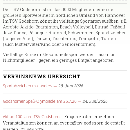
Der TSV Godshorn ist mit fast 1000 Mitgliedern einer der
größeren Sportvereine im nördlichen Umland von Hannover.
Im TSV Godshorn könnt ihr vielfältige Sportarten ausüben: z.B.
Aerobic, Aikido, Badminton, Beach Volleyball, Einrad, Fußball,
Jazz-Dance, Pétanque, Rhönrad, Schwimmen, Sportabzeichen
(für jedes Alter), Tanzen, Tischtennis, Trampolin, Turnen
(auch Mutter/Vater/Kind oder Seniorenturnen).
Vielfältige Kurse im Gesundheitssport werden ‒ auch für
Nichtmitglieder ‒ gegen ein geringes Entgelt angeboten.
VEREINSNEWS ÜBERSICHT
Sportabzeichen mal anders
28. Juni 2026
Godshorner Spaß-Olympiade am 25.7.26
24. Juni 2026
Aktion 100 Jahre TSV Godshorn
Fragen zu den einzelnen
Veranstaltungen können an events@tsv-godshorn.de gestellt
werden.
27. Mai 2026