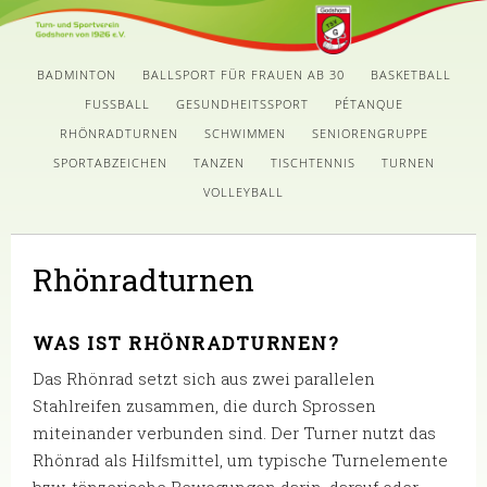
BADMINTON
BALLSPORT FÜR FRAUEN AB 30
BASKETBALL
FUSSBALL
GESUNDHEITSSPORT
PÉTANQUE
RHÖNRADTURNEN
SCHWIMMEN
SENIORENGRUPPE
SPORTABZEICHEN
TANZEN
TISCHTENNIS
TURNEN
VOLLEYBALL
Rhönradturnen
WAS IST RHÖNRADTURNEN?
Das Rhönrad setzt sich aus zwei parallelen
Stahlreifen zusammen, die durch Sprossen
miteinander verbunden sind. Der Turner nutzt das
Rhönrad als Hilfsmittel, um typische Turnelemente
bzw. tänzerische Bewegungen darin, darauf oder