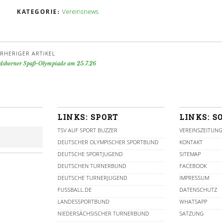
Vereinsnews
KATEGORIE:
RHERIGER ARTIKEL
dshorner Spaß-Olympiade am 25.7.26
LINKS: SPORT
LINKS: S
TSV AUF SPORT BUZZER
VEREINSZEITUN
DEUTSCHER OLYMPISCHER SPORTBUND
KONTAKT
DEUTSCHE SPORTJUGEND
SITEMAP
DEUTSCHEN TURNERBUND
FACEBOOK
DEUTSCHE TURNERJUGEND
IMPRESSUM
FUSSBALL.DE
DATENSCHUTZ
LANDESSPORTBUND
WHATSAPP
NIEDERSÄCHSISCHER TURNERBUND
SATZUNG