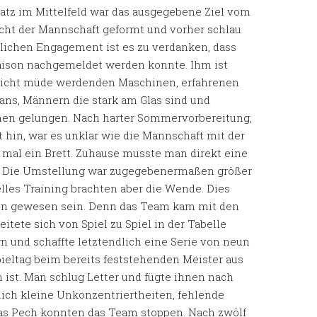
Platz im Mittelfeld war das ausgegebene Ziel vom
icht der Mannschaft geformt und vorher schlau
lichen Engagement ist es zu verdanken, dass
 Saison nachgemeldet werden konnte. Ihm ist
 nicht müde werdenden Maschinen, erfahrenen
ns, Männern die stark am Glas sind und
nen gelungen. Nach harter Sommervorbereitung,
 hin, war es unklar wie die Mannschaft mit der
 mal ein Brett. Zuhause musste man direkt eine
r. Die Umstellung war zugegebenermaßen größer
lles Training brachten aber die Wende. Dies
ison gewesen sein. Denn das Team kam mit den
itete sich von Spiel zu Spiel in der Tabelle
n und schaffte letztendlich eine Serie von neun
ieltag beim bereits feststehenden Meister aus
ist. Man schlug Letter und fügte ihnen nach
glich kleine Unkonzentriertheiten, fehlende
was Pech konnten das Team stoppen. Nach zwölf