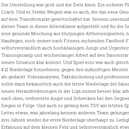
Die Umstellung war groß und die Ziele klein. Ein sicherer 
Coach. Und er, Stefan Wegsel war es auch, der das neue Ges
auf dem Transfermarkt gewirtschaftet hat. Seinem unermüd
dieses Team in dieser Altersklasse aufgestellt und für die
eine gesunde Mischung aus blutjungen Altherrenspielern,
Haudegen, noch immer nach Fitness suchenden Fastfood-Fa
selbstverständlich auch hochklassigen Jungs und Urgestei
Trainingscamp und wochenlanger Arbeit auf den Saisonstart
neuen Situation klar kommt. Und Spiel eins war auch gleich
4:12 Niederlage hinnehmen, gegen den zukünftigen Meiste
als gedacht. Videoanalysen, Taktikschulung und professione
sollte dann bekanntlich auch die letzte Niederlage der Sa
neuen Herausforderungen in der Liga immer besser klar, arbe
nach oben, verbreitete Angst und Schrecken bei den Gegner
Siegen in Folge. Und auch so gelang dem TSV am letzten Sp
Letter etwas, was jahrelang keinem anderen Team gelungen 
drei Jahren wieder die erste Niederlage überhaupt zu. Ledi
Erfahrung auf dem kleinen Feld und selbstverständlich et