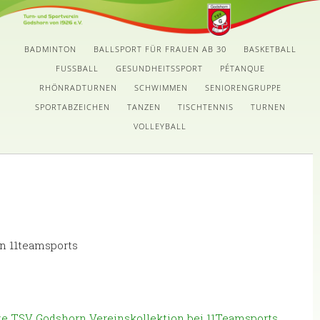
BADMINTON
BALLSPORT FÜR FRAUEN AB 30
BASKETBALL
FUSSBALL
GESUNDHEITSSPORT
PÉTANQUE
RHÖNRADTURNEN
SCHWIMMEN
SENIORENGRUPPE
SPORTABZEICHEN
TANZEN
TISCHTENNIS
TURNEN
VOLLEYBALL
n 11teamsports
ste TSV Godshorn Vereinskollektion bei 11Teamsports